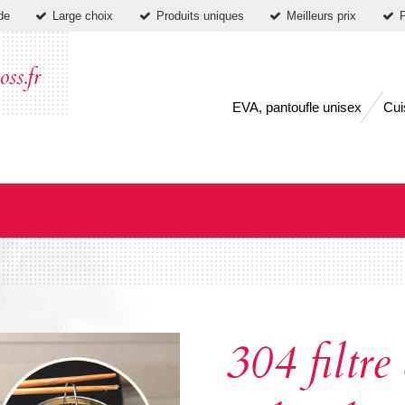
de
Large choix
Produits uniques
Meilleurs prix
P
ss.fr
EVA, pantoufle unisex
Cui
304 filtre 