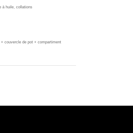
e à huile, collations
re + couvercle de pot + compartiment