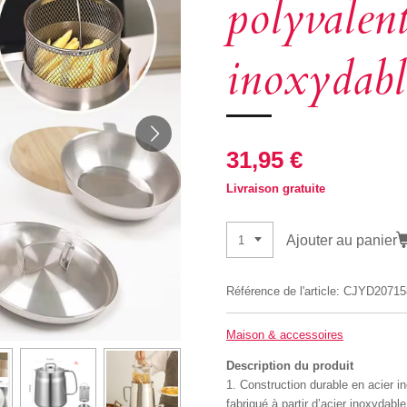
polyvalent
inoxydabl
31,95 €
Livraison gratuite
Ajouter au panier
Référence de l'article:
CJYD2071
Maison & accessoires
Description du produit
1. Construction durable en acier ino
fabriqué à partir d’acier inoxydabl