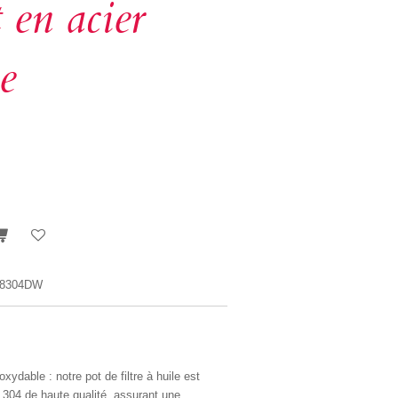
 en acier
e
58304DW
xydable : notre pot de filtre à huile est
e 304 de haute qualité, assurant une