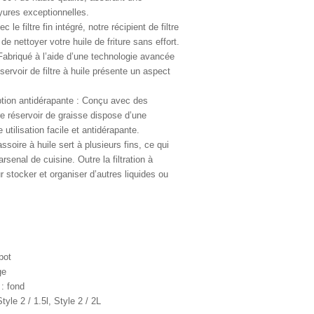
ayures exceptionnelles.
c le filtre fin intégré, notre récipient de filtre
de nettoyer votre huile de friture sans effort.
 Fabriqué à l’aide d’une technologie avancée
servoir de filtre à huile présente un aspect
tion antidérapante : Conçu avec des
e réservoir de graisse dispose d’une
utilisation facile et antidérapante.
ssoire à huile sert à plusieurs fins, ce qui
arsenal de cuisine. Outre la filtration à
our stocker et organiser d’autres liquides ou
pot
ge
 : fond
tyle 2 / 1.5l, Style 2 / 2L